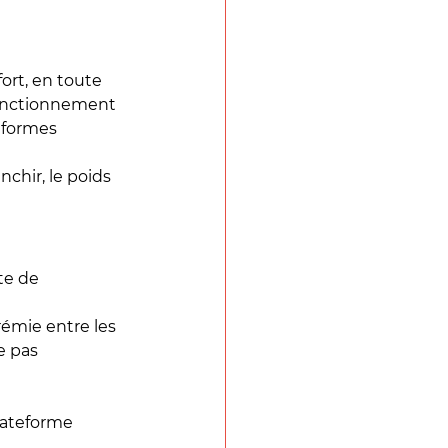
ort, en toute 
 fonctionnement 
eformes 
chir, le poids 
te de 
rémie entre les 
e pas 
lateforme 