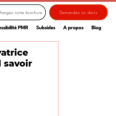
chargez notre brochure
Demandez un devis
ssibilité PMR
Subsides
A propos
Blog
vatrice
l savoir