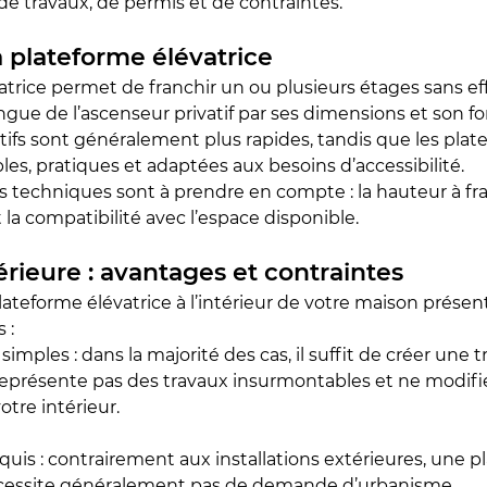
e travaux, de permis et de contraintes.
 plateforme élévatrice
trice permet de franchir un ou plusieurs étages sans eff
tingue de l’ascenseur privatif par ses dimensions et son
atifs sont généralement plus rapides, tandis que les plat
les, pratiques et adaptées aux besoins d’accessibilité.
s techniques sont à prendre en compte : la hauteur à fran
la compatibilité avec l’espace disponible.
térieure : avantages et contraintes
plateforme élévatrice à l’intérieur de votre maison présen
 :
imples : dans la majorité des cas, il suffit de créer une t
représente pas des travaux insurmontables et ne modifi
tre intérieur.
quis : contrairement aux installations extérieures, une p
écessite généralement pas de demande d’urbanisme.