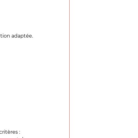
ution adaptée.
itères : 