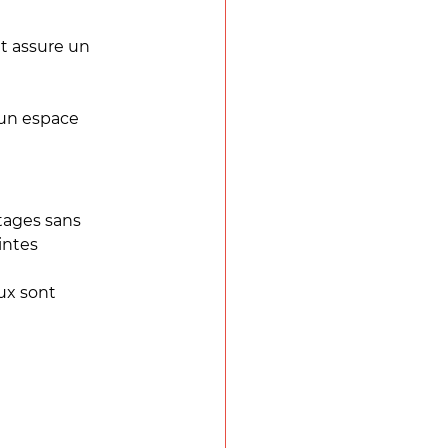
et assure un 
 un espace 
tages sans 
intes 
ux sont 