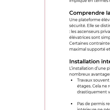
implique en termes d
Comprendre la
Une plateforme éléva
sécurité. Elle se dis
: les ascenseurs priv
élévatrices sont simp
Certaines contrainte
maximal supporté et 
Installation in
L’installation d’une 
nombreux avantages
Travaux souvent s
étages. Cela ne 
drastiquement vo
Pas de permis re
intérieure ne n