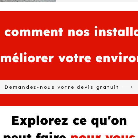
 comment nos install
méliorer votre envir
Demandez-nous votre devis gratuit
Explorez ce qu'on
peut faire
pour vous