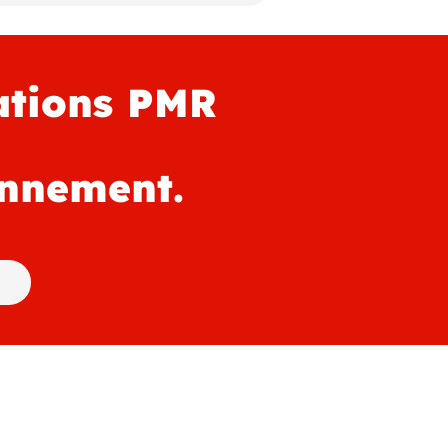
ations PMR
onnement.