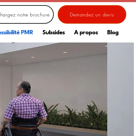
chargez notre brochure
Demandez un devis
ssibilité PMR
Subsides
A propos
Blog