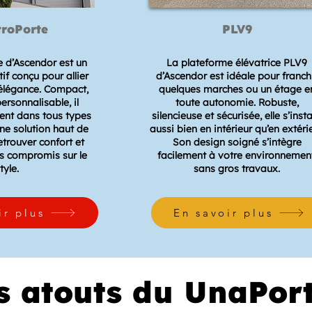
troPorte
PLV9
 d’Ascendor est un
La plateforme élévatrice PLV9
if conçu pour allier
d’Ascendor est idéale pour franch
 élégance. Compact,
quelques marches ou un étage e
personnalisable, il
toute autonomie. Robuste,
ment dans tous types
silencieuse et sécurisée, elle s’insta
ne solution haut de
aussi bien en intérieur qu’en extérie
rouver confort et
Son design soigné s’intègre
s compromis sur le
facilement à votre environnement
tyle.
sans gros travaux.
ir plus
En savoir plus
s atouts du UnaPor