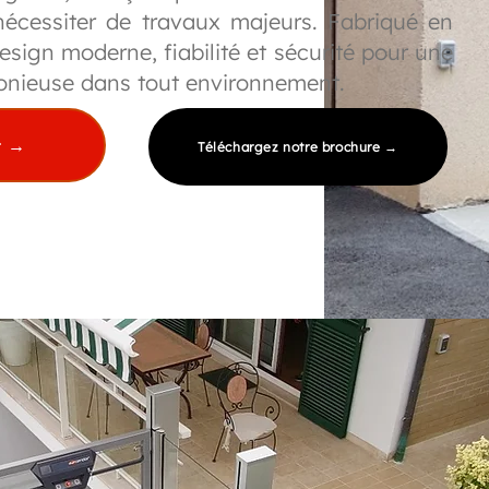
écessiter de travaux majeurs. Fabriqué en
 design moderne, fiabilité et sécurité pour une
onieuse dans tout environnement.
it →
Téléchargez notre brochure →