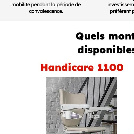
mobilité pendant la période de
investisseme
convalescence.
préfèrent 
Quels mont
disponibles
Handicare 1100