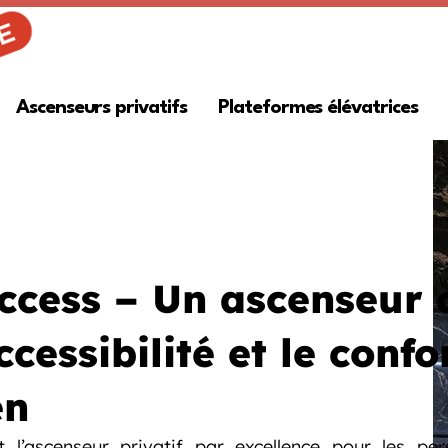
Ascenseurs privatifs
Plateformes élévatrices
Access – Un ascenseur
ccessibilité et le confo
en
t l’ascenseur privatif par excellence pour les pe