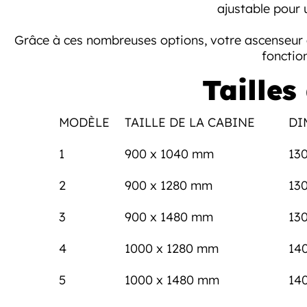
ajustable pour
Grâce à ces nombreuses options, votre ascenseur d
fonctio
Tailles
MODÈLE
TAILLE DE LA CABINE
DI
1
900 x 1040 mm
13
2
900 x 1280 mm
13
3
900 x 1480 mm
13
4
1000 x 1280 mm
14
5
1000 x 1480 mm
14