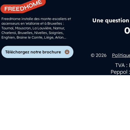
FreedHome installe des monte-escaliers et
Une question
ascenseurs en Wallonie et à Bruxelles :
0
Tournai, Mouscron, La Louvière, Namur,
Charleroi, Bruxelles, Nivelles, Soignies,
Enghien, Braine le Comte, Liège, Arlon...
Téléchargez notre brochure
© 2026
Politiqu
TVA : 
Peppol 