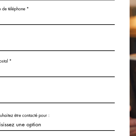
 de téléphone
stal
uhaitez être contacté pour :