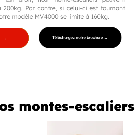
 200kg. Par contre, si celui-ci est tournant
notre modèle MV4000 se limite à 160kg.
t →
Téléchargez notre brochure →
os montes-escaliers