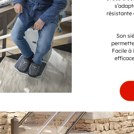
s’adapt
résistante 
Son si
permette
Facile à
efficac