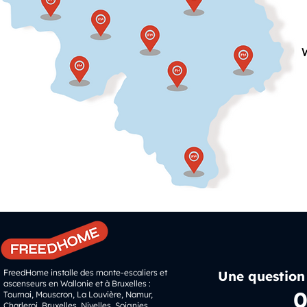
W
FreedHome installe des monte-escaliers et
Une question
ascenseurs en Wallonie et à Bruxelles :
0
Tournai, Mouscron, La Louvière, Namur,
Charleroi, Bruxelles, Nivelles, Soignies,