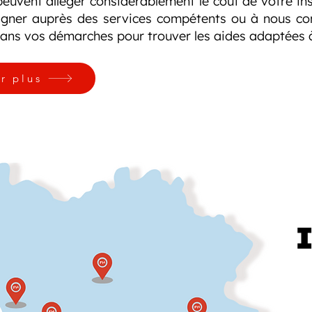
euvent alléger considérablement le coût de votre inst
igner auprès des services compétents ou à nous co
ans vos démarches pour trouver les aides adaptées à
r plus
I