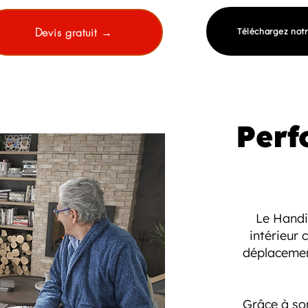
Devis gratuit →
Téléchargez not
Perf
Le Handi
intérieur 
déplacemen
Grâce à son