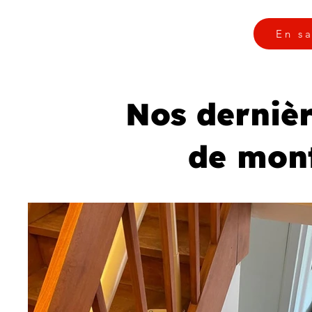
En sa
Nos dernièr
de mont