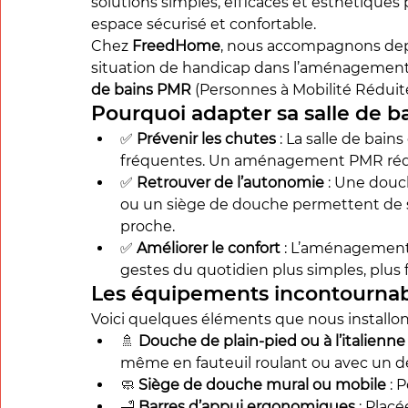
solutions simples, efficaces et esthétiques 
espace sécurisé et confortable.
Chez 
FreedHome
, nous accompagnons depu
situation de handicap dans l’aménagement d
de bains PMR
 (Personnes à Mobilité Réduit
Pourquoi adapter sa salle de ba
✅ 
Prévenir les chutes
 : La salle de bain
fréquentes. Un aménagement PMR rédu
✅ 
Retrouver de l’autonomie
 : Une douc
ou un siège de douche permettent de 
proche.
✅ 
Améliorer le confort
 : L’aménagement 
gestes du quotidien plus simples, plus f
Les équipements incontournabl
Voici quelques éléments que nous installo
🚿 
Douche de plain-pied ou à l’italienne
même en fauteuil roulant ou avec un 
🧼 
Siège de douche mural ou mobile
 : 
🛁 
Barres d’appui ergonomiques
 : Plac