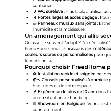
confiance.
🚽 
WC surélevé
 : Plus facile à utiliser a
🚪 
Portes larges et accès dégagé
 : Pour
🧱 
Panneaux muraux sans joints
 : Esthé
l’humidité et la moisissure.
Un aménagement qui allie sécu
On associe souvent "adapté" à "médicalisé", 
FreedHome, nous choisissons des 
matéria
couleurs sobres ou personnalisées
 pour que
fonctionnelle.
Pourquoi choisir FreedHome po
🛠️ 
Installation rapide et soignée
 par de
🧑‍🔧 
Conseils personnalisés à domicile
 
habitudes et de votre espace.
👵 
Expérience de plus de 10 ans
 dans l
ou en situation de handicap.
🏢 
Showroom en Belgique
 : Venez test
concrètement.