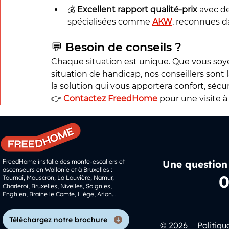
💰 
Excellent rapport qualité-prix
 avec d
spécialisées comme 
AKW
, reconnues da
💬 
Besoin de conseils ?
Chaque situation est unique. Que vous soy
situation de handicap, nos conseillers son
la solution qui vous apportera confort, sécuri
👉 
Contactez FreedHome
 pour une visite 
FreedHome installe des monte-escaliers et
Une question
ascenseurs en Wallonie et à Bruxelles :
0
Tournai, Mouscron, La Louvière, Namur,
Charleroi, Bruxelles, Nivelles, Soignies,
Enghien, Braine le Comte, Liège, Arlon...
Téléchargez notre brochure
© 2026
Politiqu