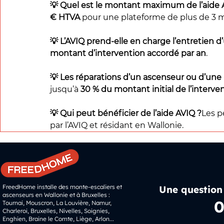
💡 Quel est le montant maximum de l’aide A
€ HTVA
 pour une plateforme de plus de 3 mè
💡 L’AVIQ prend-elle en charge l’entretien d
montant d’intervention accordé par an
.
💡 Les réparations d’un ascenseur ou d’une 
jusqu’à 
30 % du montant initial de l’interve
💡 Qui peut bénéficier de l’aide AVIQ ?
Les p
par l’AVIQ et résidant en Wallonie.
FreedHome installe des monte-escaliers et
Une question
ascenseurs en Wallonie et à Bruxelles :
0
Tournai, Mouscron, La Louvière, Namur,
Charleroi, Bruxelles, Nivelles, Soignies,
Enghien, Braine le Comte, Liège, Arlon...