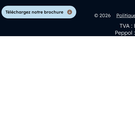
Téléchargez notre brochure
© 2026
Politiqu
TVA : 
Peppol 